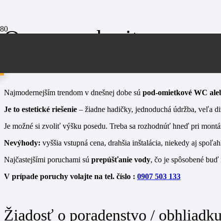
Oprava geberit
Najmodernejším trendom v dnešnej dobe sú
pod-omietkové WC al
Je to estetické riešenie
– žiadne hadičky, jednoduchá údržba, veľa di
Je možné si zvoliť výšku posedu. Treba sa rozhodnúť hneď pri montá
Nevýhody:
vyššia vstupná cena, drahšia inštalácia, niekedy aj spoľ
Najčastejšími poruchami sú
prepúšťanie vody
, čo je spôsobené buď
V prípade poruchy volajte na tel. číslo :
0907 503 133
Žiadosť o poradenstvo / obhliadk