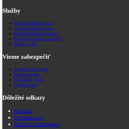
Služby
Vodoinštalačné práce
Vodoinštalačné opravy
Vodoinštalačné montáže
Kúrenárske práce a opravy
Úprava vody
Vieme zabezpečiť
Zmäkčovače vody
Filtre na vodu
Výdajníky vody
Úprava vody
Dôležité odkazy
Kontakt
Poradenstvo
Záručné podmienky