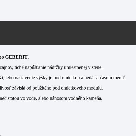
ebo GEBERIT
.
zajnov, tiché napúšťanie nádržky umiestnenej v stene.
ži, lebo nastavenie výšky je pod omietkou a nedá sa časom meniť.
ahlivosť závislá od použitého pod omietkového modulu.
 nečistotou vo vode, alebo nánosom vodného kameňa.
u