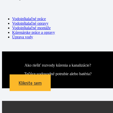
Vodoinštalačné práce
Vodoinštalačné opravy
Vodoinštalačné montáže
Kúrenárske práce a opravy
Úprava vody
Ako riešiť rozvody kúrenia a kanalizácie?
Tečúce vodovodné potrubie alebo batéria?
Kliknite sem