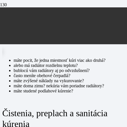
Čistenie a preplach
kúrenia
máte pocit, že jedna miestnosť kúri viac ako druhá?
alebo má radiátor rozdielnu teplotu?
bublocú vám radiátory aj po odvzdušnení?
často meníte obehové čerpadlá?
máte zvýšené náklady na vykurovanie?
máte doma zimu? nekúria vám poriadne radiátory?
máte studené podlahové kúrenie?
Čistenia, preplach a sanitácia
kúrenia