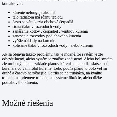
kontaktovať:
kúrenie nefunguje ako má
telo radiátora má rôznu teplotu
často sa vám kazia obehové čerpadlá
strata tlaku v rozvodoch vody
zanášanie kotlov , čerpadiel , ventilov kúrenia
zanesenie rozvodov podlahového kúrenia
vyššie náklady na kúrenie
kolísanie tlaku v rozvodoch vody , alebo kúrenia
Ak sa objavia takéto problémy, tak je možné, že systém je zle
odvzdušnený, alebo systém je značne znečistený. Alebo bol systém
zle urobený, nie na základe plánov kúrenia, ale podľa skúseností
kúrenára čo vám robil kúrenie. Lebo podľa plánu to bolo veľmi
drahé a časovo náročnejšie. Šetrilo sa na trubkách, na kvalite
trubiek, na priemere trubiek, na systéme filtrácie, alebo dĺžke
podlahového kúrenia.
Možné riešenia