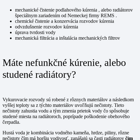
mechanické čistenie podlahového kúrenia , alebo radiátorov
špeciálnym zariadením od Nemeckej firmy REMS .
chemické čistenie a konzervácia rozvodov kúrenia
odvzdušnenie rozvodov kúrenia
úprava tvrdosti vody
mechanická filtrácia a inštalácia mechanických filtrov
Máte nefunkčné kúrenie, alebo
studené radiátory?
Vykurovacie rozvody sú robené z rôznych materiálov a následkom
vyššej teploty sa z týchto materiálov uvoľňujú nečistoty. Tieto
nečistoty zahustia vodu a tým zmenia prietok vody čo spôsobuje
studené miesta na radiátoroch, poprípade poškodenie obehového
čerpadla.
Hustá voda je kombinácia vodného kameňa, hrdze, piliny, rôzne
nečistoty čím má horšiu vodivosť, zanášajú sa časti radiátorov
čím