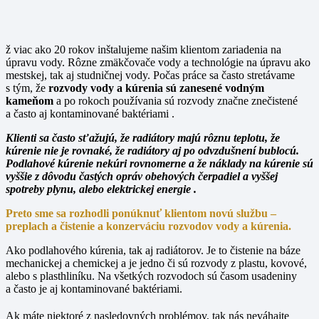
ž viac ako 20 rokov inštalujeme našim klientom zariadenia na
úpravu vody. Rôzne zmäkčovače vody a technológie na úpravu ako
mestskej, tak aj studničnej vody. Počas práce sa často stretávame
s tým, že
rozvody vody a kúrenia sú zanesené vodným
kameňom
a po rokoch používania sú rozvody značne znečistené
a často aj kontaminované baktériami .
Klienti sa často sťažujú, že radiátory majú rôznu teplotu, že
kúrenie nie je rovnaké, že radiátory aj po odvzdušnení bublocú.
Podlahové kúrenie nekúri rovnomerne a že náklady na kúrenie sú
vyššie z dôvodu častých opráv obehových čerpadiel a vyššej
spotreby plynu, alebo elektrickej energie .
Preto sme sa rozhodli ponúknuť klientom novú službu –
preplach a čistenie a konzerváciu rozvodov vody a kúrenia.
Ako podlahového kúrenia, tak aj radiátorov. Je to čistenie na báze
mechanickej a chemickej a je jedno či sú rozvody z plastu, kovové,
alebo s plasthliníku. Na všetkých rozvodoch sú časom usadeniny
a často je aj kontaminované baktériami.
Ak máte niektoré z nasledovných problémov, tak nás neváhajte