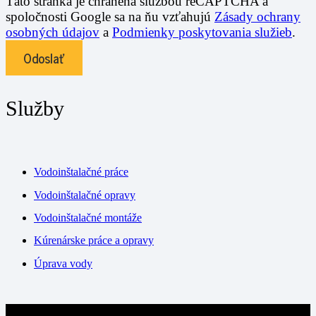
Táto stránka je chránená službou reCAPTCHA a
spoločnosti Google sa na ňu vzťahujú
Zásady ochrany
osobných údajov
a
Podmienky poskytovania služieb
.
Odoslať
Služby
Vodoinštalačné práce
Vodoinštalačné opravy
Vodoinštalačné montáže
Kúrenárske práce a opravy
Úprava vody