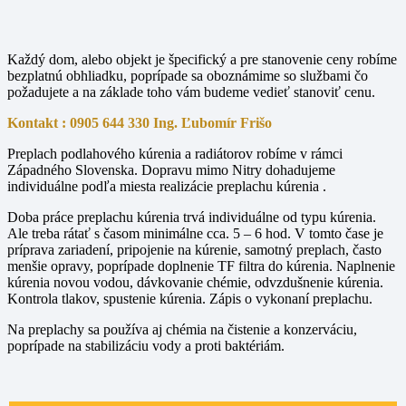
Každý dom, alebo objekt je špecifický a pre stanovenie ceny robíme
bezplatnú obhliadku, poprípade sa oboznámime so službami čo
požadujete a na základe toho vám budeme vedieť stanoviť cenu.
Kontakt : 0905 644 330 Ing. Ľubomír Frišo
Preplach podlahového kúrenia a radiátorov robíme v rámci
Západného Slovenska. Dopravu mimo Nitry dohadujeme
individuálne podľa miesta realizácie preplachu kúrenia .
Doba práce preplachu kúrenia trvá individuálne od typu kúrenia.
Ale treba rátať s časom minimálne cca. 5 – 6 hod. V tomto čase je
príprava zariadení, pripojenie na kúrenie, samotný preplach, často
menšie opravy, poprípade doplnenie TF filtra do kúrenia. Naplnenie
kúrenia novou vodou, dávkovanie chémie, odvzdušnenie kúrenia.
Kontrola tlakov, spustenie kúrenia. Zápis o vykonaní preplachu.
Na preplachy sa používa aj chémia na čistenie a konzerváciu,
poprípade na stabilizáciu vody a proti baktériám.